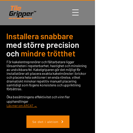
Installera snabbare
med större precision
och
mindre trötthet
För kakelentreprenörer och fältarbetare ligger
lönsamheten i repeterbarhet, hastighet och minskning
av undvikbara fel. Kakelgriparen gör det möjligt för
installatörer att placera exakta kakelmönster i brickor
och placera hela sektioner i en enda rörelse, vilket
dramatiskt minskar repetitiv manuell placering
samtidigt som fogens konsistens och uppriktning
förbättras.
Öka besättningens effektivitet och vinn fler
upphandlingar
Läs mer om ARCAT →
Se det i aktion