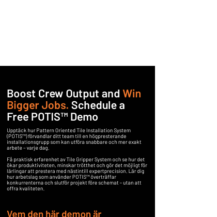
Boost Crew Output and
Win
Bigger Jobs.
Schedule a
Free POTIS™ Demo
Upptäck hur Pattern Oriented Tile Installation System
(POTIS™) förvandlar ditt team till en högpresterande
installationsgrupp som kan utföra snabbare och mer exakt
arbete – varje dag.
Få praktisk erfarenhet av Tile Gripper System och se hur det
ökar produktiviteten, minskar trötthet och gör det möjligt för
lärlingar att prestera med nästintill expertprecision. Lär dig
hur arbetslag som använder POTIS™ överträffar
konkurrenterna och slutför projekt före schemat – utan att
offra kvaliteten.
Vem den här demon är